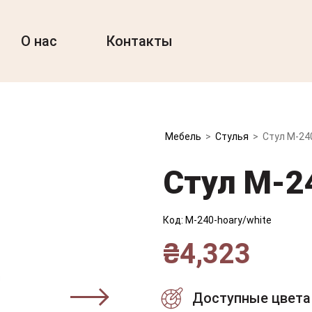
О нас
Контакты
Мебель
>
Стулья
>
Стул M-24
Стул M-2
Код:
M-240-hoary/white
₴
4,323
Доступные цвета