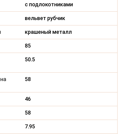
с подлокотниками
вельвет рубчик
я
крашеный металл
85
50.5
ина
58
46
58
7.95