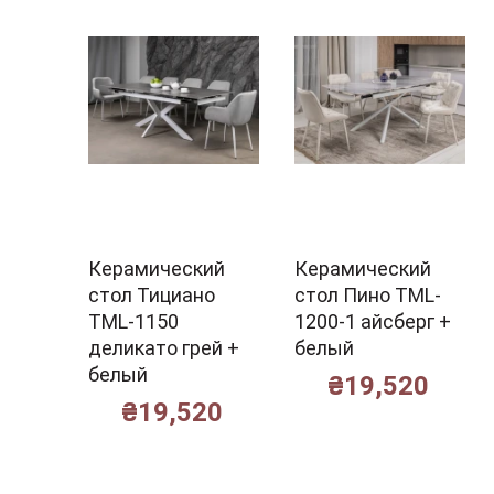
Керамический
Керамический
стол Тициано
стол Пино TML-
TML-1150
1200-1 айсберг +
деликато грей +
белый
белый
₴
19,520
₴
19,520