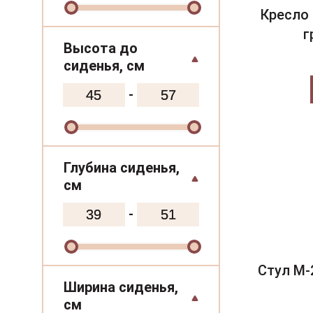
чёрный
Кресло
графит
г
Высота до
гаванна
сиденья, см
изумрудный
-
индиго
бежевый лён
мокко
Глубина сиденья,
кремовый
см
снежно-белый
-
бежевый
айвори
чернильно-синий
Стул M-
Ширина сиденья,
светло-серый
см