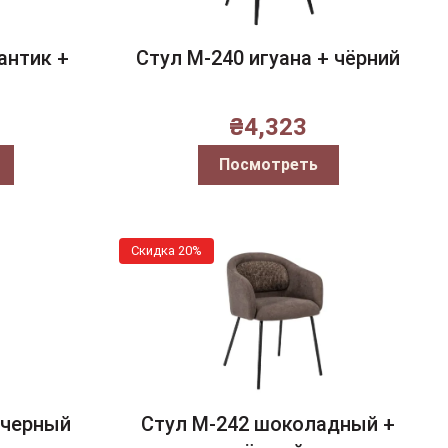
антик +
Стул M-240 игуана + чёрний
₴
4,323
Посмотреть
Скидка 20%
 черный
Стул M-242 шоколадный +