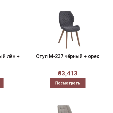
ый лён +
Стул M-237 чёрный + орех
₴
3,413
Посмотреть