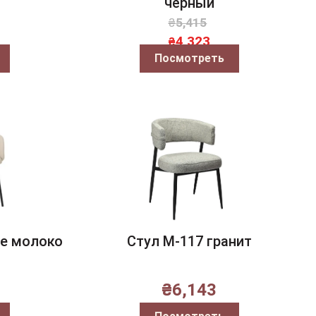
чёрный
₴
5,415
4,323
₴
Посмотреть
ое молоко
Стул M-117 гранит
₴
6,143