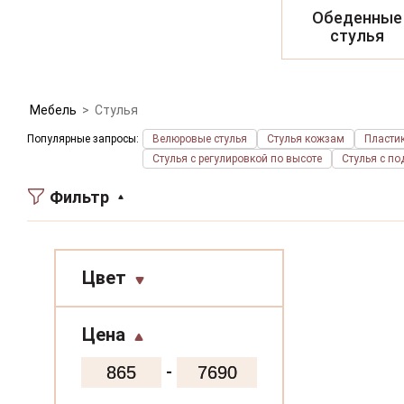
Обеденные
стулья
Мебель
>
Стулья
Популярные запросы:
Велюровые стулья
Стулья кожзам
Пласти
Стулья с регулировкой по высоте
Стулья с п
Фильтр
Цвет
серый
Цена
капучино
-
белый