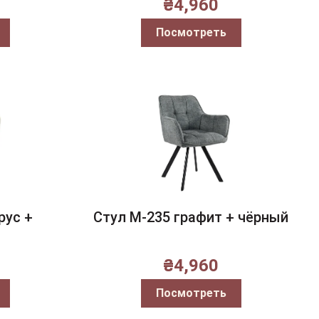
₴
4,960
Посмотреть
рус +
Стул M-235 графит + чёрный
₴
4,960
Посмотреть