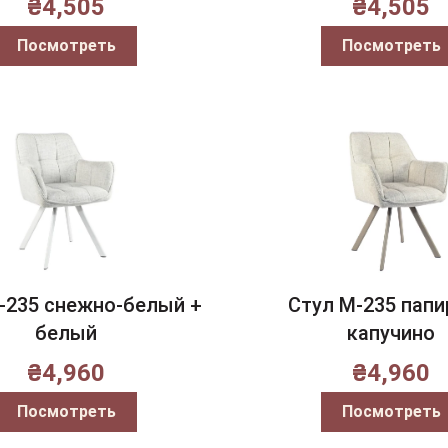
₴
4,505
₴
4,505
Посмотреть
Посмотреть
-235 снежно-белый +
Стул M-235 папи
белый
капучино
₴
4,960
₴
4,960
Посмотреть
Посмотреть