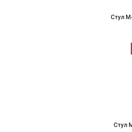
кокосовое молоко
туманный серый
Стул M
шоколадный
кремовый штиль
тёмный графит
серый маренго
стоун грей
молочный лён
ледяной серый
Стул 