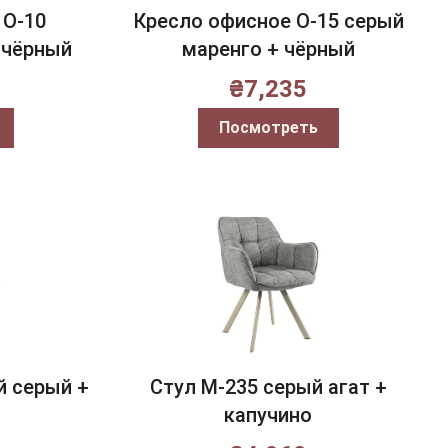
 O-10
Кресло офисное O-15 серый
 чёрный
маренго + чёрный
₴
7,235
Посмотреть
й серый +
Стул M-235 серый агат +
капучино