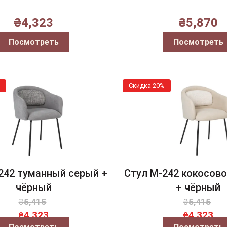
₴
4,323
₴
5,870
Посмотреть
Посмотреть
Скидка 20%
242 туманный серый +
Стул M-242 кокосов
чёрный
+ чёрный
₴
5,415
₴
5,415
4,323
4,323
₴
₴