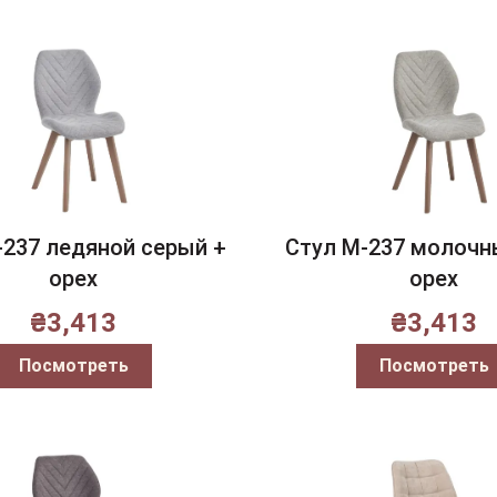
-237 ледяной серый +
Стул M-237 молочн
орех
орех
₴
3,413
₴
3,413
Посмотреть
Посмотреть