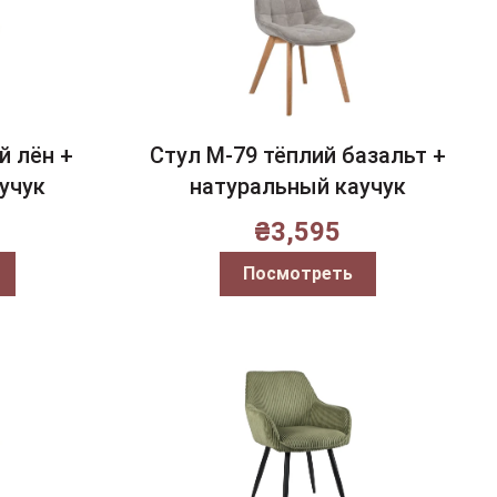
й лён +
Стул M-79 тёплий базальт +
учук
натуральный каучук
₴
3,595
Посмотреть