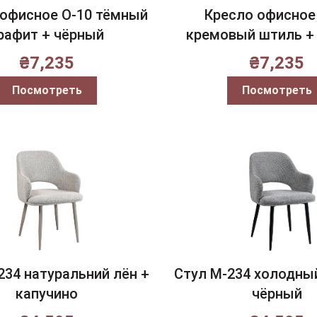
 офисное O-10 тёмный
Кресло офисное
рафит + чёрный
кремовый штиль +
₴
7,235
₴
7,235
Посмотреть
Посмотреть
234 натуральний лён +
Стул M-234 холодны
капучино
чёрный