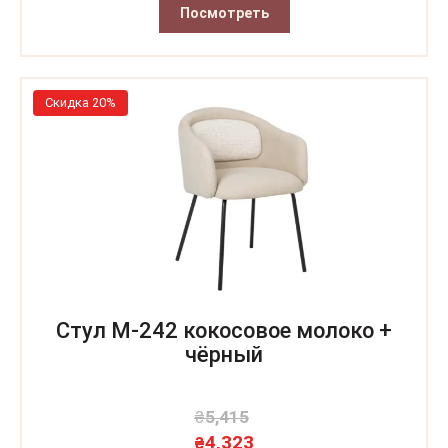
Посмотреть
Скидка 20%
Стул M-242 кокосовое молоко +
чёрный
₴
5,415
4,323
₴