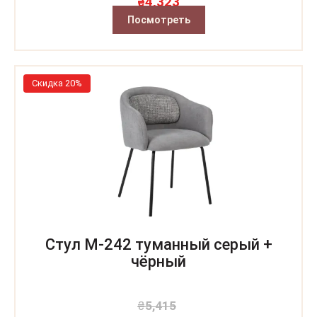
4,323
₴
Посмотреть
Скидка 20%
Стул M-242 туманный серый +
чёрный
₴
5,415