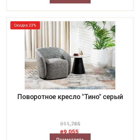
Скидка 23%
Поворотное кресло "Тино" серый
₴
11,785
9,055
₴
Посмотреть