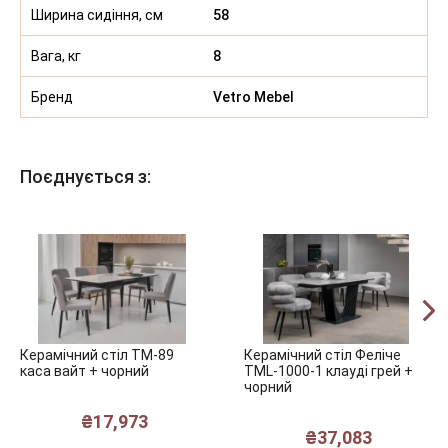
Ширина сидіння, см
58
Вага, кг
8
Бренд
Vetro Mebel
Поєднується з:
Керамічний стіл TM-89
Керамічний стіл Феліче
каса вайт + чорний
TML-1000-1 клауді грей +
чорний
₴
17,973
₴
37,083