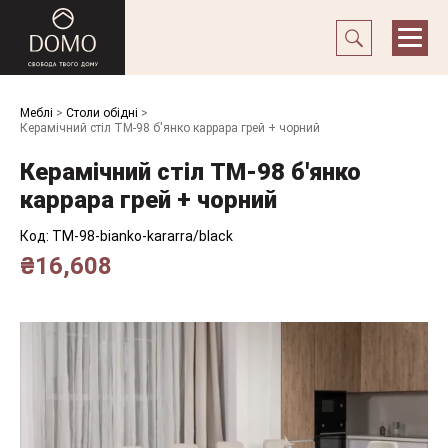
Меблі
>
Столи обідні
>
Керамічний стіл TM-98 б'янко каррара грей + чорний
Керамічний стіл TM-98 б'янко
каррара грей + чорний
Код:
TM-98-bianko-kararra/black
₴
16,608