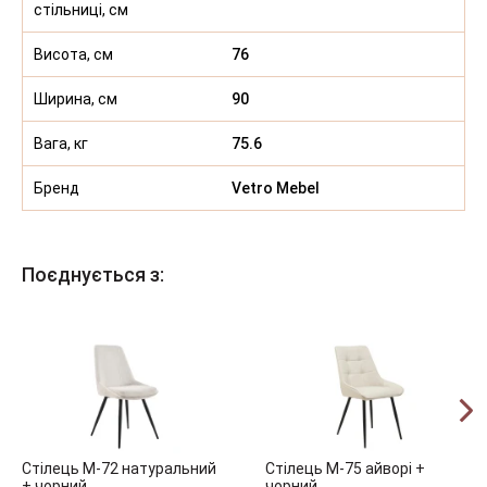
стільниці, см
Висота, см
76
Ширина, см
90
Вага, кг
75.6
Бренд
Vetro Mebel
Поєднується з:
Стілець M-72 натуральний
Стілець M-75 айворі +
+ чорний
чорний