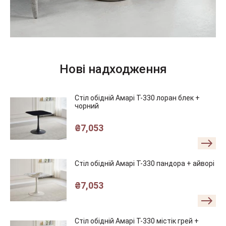
Нові надходження
Стіл обідній Амарі T-330 лоран блек +
чорний
₴
7,053
Стіл обідній Амарі T-330 пандора + айворі
₴
7,053
Стіл обідній Амарі T-330 містік грей +