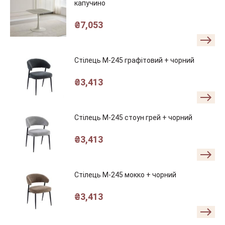
капучино
₴
7,053
Стілець M-245 графітовий + чорний
₴
3,413
Стілець M-245 стоун грей + чорний
₴
3,413
Стілець M-245 мокко + чорний
₴
3,413