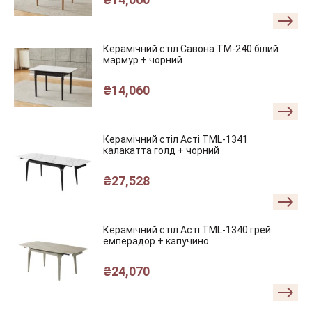
Керамічний стіл Савона TM-240 білий
мармур + чорний
₴
14,060
Керамічний стіл Асті TML-1341
калакатта голд + чорний
₴
27,528
Керамічний стіл Асті TML-1340 грей
емперадор + капучино
₴
24,070