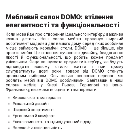
Меблевий салон DOMO: втілення
елегантності та функціональності
Коли мова йде про створення ідеального інтер'єру, важлива
кожна деталь. Наш салон меблів пропонує широкий
асортимент моделей для вашого дому, серед яких особливе
місце займають керамічні столи. DOMO — це більше, ніж
просто меблі. Це втілення сучасного дизайну, бездоганної
якості й функціональності, що робить кожен предмет
унікальним. Якщо ви шукаєте предмети інтер’єру, які будуть
відповідати вашому стилю життя і при цьому
слугуватимуть довгі роки, товари від DOMO стануть
ідеальним вибором. Ось кілька основних переваг, які
роблять меблі від DOMO особливими. Завітавши в наші
салони меблів у Києві, Львові, Тернополі та Івано-
Франківську, ви зможете оцінити такі переваги:
Висока якість матеріалів.
Унікальний дизайн.
Широкий асортимент.
Ергономіка й комфорт.
Ексклюзивність та індивідуальний підхід.
Висока функціональність.