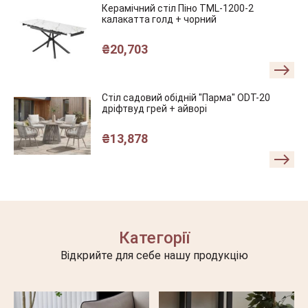
Керамічний стіл Піно TML-1200-2
калакатта голд + чорний
₴
20,703
Стіл садовий обідній "Парма" ODT-20
дріфтвуд грей + айворі
₴
13,878
Категорії
Відкрийте для себе нашу продукцію