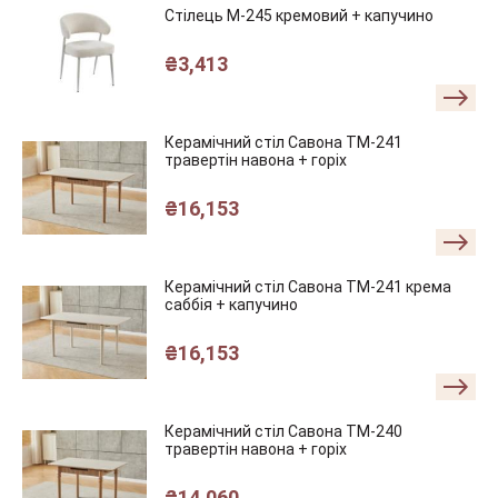
Стілець M-245 кремовий + капучино
₴
3,413
Керамічний стіл Савона TM-241
травертін навона + горіх
₴
16,153
Керамічний стіл Савона TM-241 крема
саббія + капучино
₴
16,153
Керамічний стіл Савона TM-240
травертін навона + горіх
₴
14,060