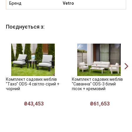
Бренд
Vetro
Поєднується з:
Комплект садових меблів
Комплект садових меблів
"Тахо" ODS-4 світло-сірий +
"Саванна" ODS-3 білий
чорний
пісок + кремовий
₴
43,453
₴
61,653