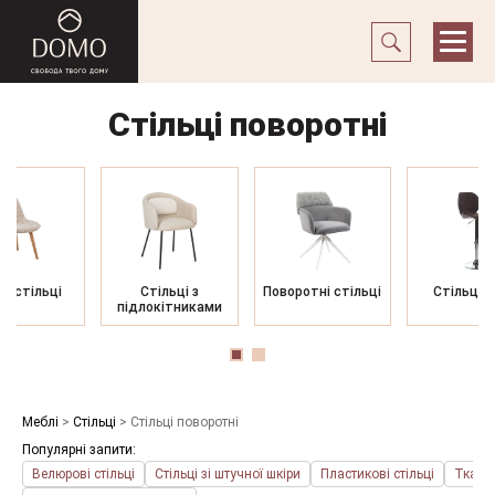
Стільці поворотні
ні стільці
Стільці з
Поворотні стільці
Стільці б
підлокітниками
Меблі
>
Стільці
>
Стільці поворотні
Популярні запити:
Велюрові стільці
Стільці зі штучної шкіри
Пластикові стільці
Тканин