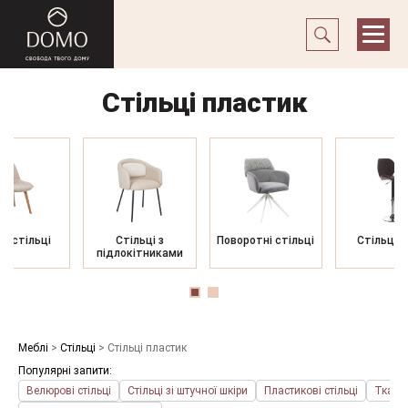
Стільці пластик
ні стільці
Стільці з
Поворотні стільці
Стільці б
підлокітниками
Меблі
>
Стільці
>
Стільці пластик
Популярні запити:
Велюрові стільці
Стільці зі штучної шкіри
Пластикові стільці
Тканин