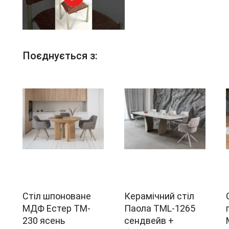
Поєднується з:
Стіл шпоноване
Керамічний стіл
МДФ Естер TM-
Паола TML-1265
230 ясень
сендвейв +