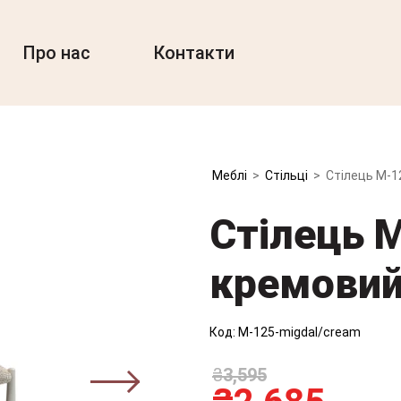
Про нас
Контакти
Меблі
>
Стільці
>
Стілець M-1
Стілець 
кремови
Код:
M-125-migdal/cream
₴
3,595