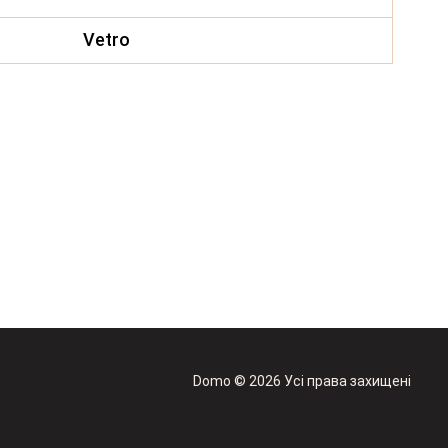
 пісок
бежевий
+ бежевий
20,430
₴
40,268
₴
61,8
Vetro
Domo © 2026 Усі права захищені