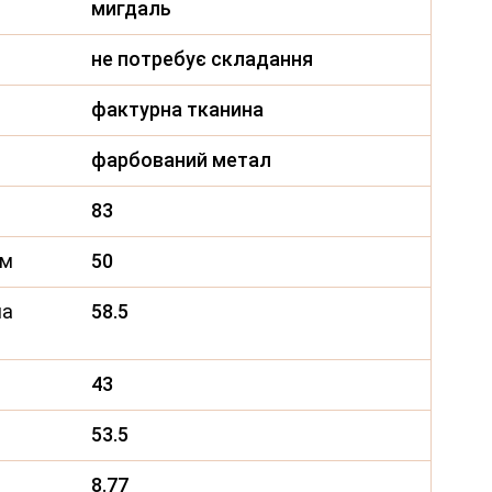
мигдаль
не потребує складання
фактурна тканина
фарбований метал
83
см
50
на
58.5
43
руглий
Керамічний стіл
Керамічний 
53.5
ретановий
Нардо TML-1270
Крістіано T
M-200
крема марфіль +
1300 аврора
8.77