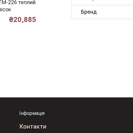
TM-226 теплий
пісок
теплий
пісок
₴
17,245
₴
Бренд
₴
20,885
Інформація
Контакти