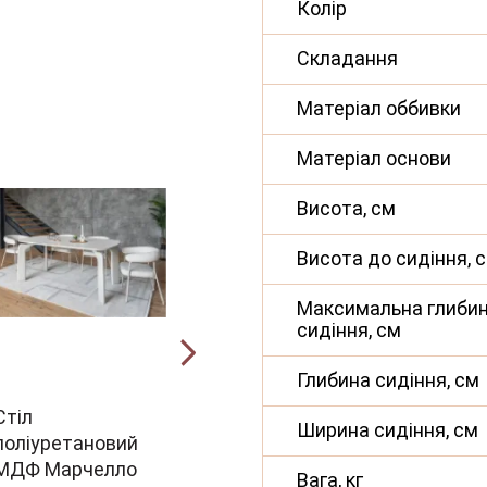
Колір
Складання
Матеріал оббивки
Матеріал основи
Висота, см
Висота до сидіння, 
Максимальна глиби
сидіння, см
Глибина сидіння, см
Стіл
Керамічний стіл
Стіл к
Ширина сидіння, см
поліуретановий
TM-76 голден
поліу
МДФ Марчелло
сенд + теплий
МДФ T
Вага, кг