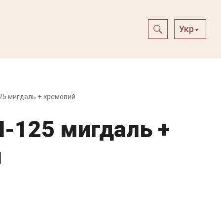
Укр
25 мигдаль + кремовий
M-125 мигдаль +
й