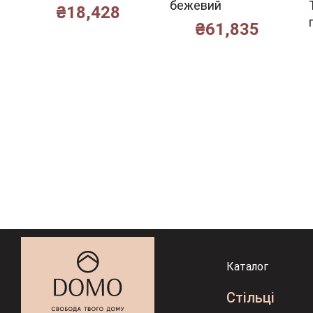
бежевий
₴
18,428
₴
61,835
Каталог
Стільці