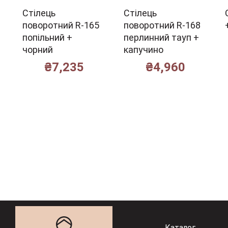
Стілець
Стілець
поворотний R-165
поворотний R-168
попільний +
перлинний тауп +
чорний
капучино
₴
7,235
₴
4,960
Каталог