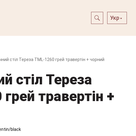
Укр
чний стіл Тереза TML-1260 грей травертін + чорний
й стіл Тереза
грей травертін +
ntin/black