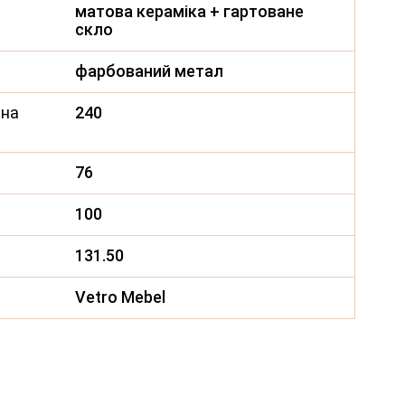
матова кераміка + гартоване
скло
фарбований метал
ина
240
76
100
131.50
Vetro Mebel