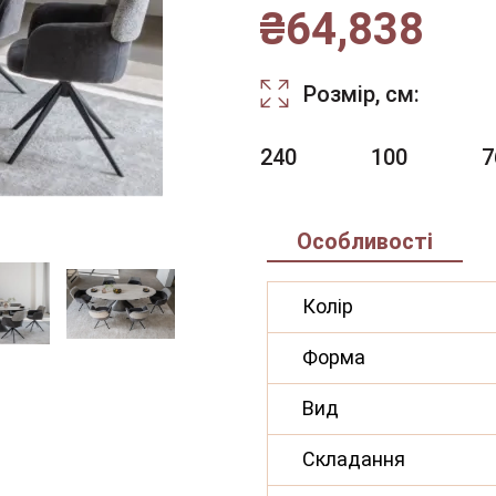
₴
64,838
Розмір, см:
240
100
7
Особливості
Колір
Форма
Вид
Складання