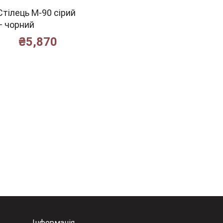
Стілець M-90 сірий
Стілець
Стілец
+ чорний
поворотний R-63
повор
сірий + чорний
графіт
₴
5,870
чорни
₴
4,505
Інформація