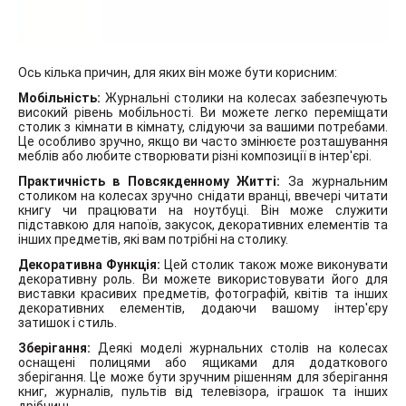
Ось кілька причин, для яких він може бути корисним:
Мобільність:
Журнальні столики на колесах забезпечують
високий рівень мобільності. Ви можете легко переміщати
столик з кімнати в кімнату, слідуючи за вашими потребами.
Це особливо зручно, якщо ви часто змінюєте розташування
меблів або любите створювати різні композиції в інтер'єрі.
Практичність в Повсякденному Житті:
За журнальним
столиком на колесах зручно снідати вранці, ввечері читати
книгу чи працювати на ноутбуці. Він може служити
підставкою для напоїв, закусок, декоративних елементів та
інших предметів, які вам потрібні на столику.
Декоративна Функція:
Цей столик також може виконувати
декоративну роль. Ви можете використовувати його для
виставки красивих предметів, фотографій, квітів та інших
декоративних елементів, додаючи вашому інтер'єру
затишок і стиль.
Зберігання:
Деякі моделі журнальних столів на колесах
оснащені полицями або ящиками для додаткового
зберігання. Це може бути зручним рішенням для зберігання
книг, журналів, пультів від телевізора, іграшок та інших