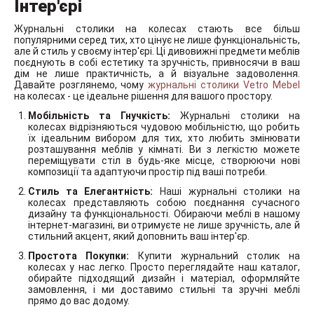
Інтер'єрі
Журнальні столики на колесах стають все більш
популярними серед тих, хто цінує не лише функціональність,
але й стиль у своєму інтер'єрі. Ці дивовижні предмети меблів
поєднують в собі естетику та зручність, привносячи в ваш
дім не лише практичність, а й візуальне задоволення.
Давайте розглянемо, чому
журнальні столики Vetro Mebel
на колесах - це ідеальне рішення для вашого простору.
Мобільність та Гнучкість:
Журнальні столики на
колесах відрізняються чудовою мобільністю, що робить
їх ідеальним вибором для тих, хто любить змінювати
розташування меблів у кімнаті. Ви з легкістю можете
переміщувати стіл в будь-яке місце, створюючи нові
композиції та адаптуючи простір під ваші потреби.
Стиль та Елегантність:
Наші журнальні столики на
колесах представляють собою поєднання сучасного
дизайну та функціональності. Обираючи меблі в нашому
інтернет-магазині, ви отримуєте не лише зручність, але й
стильний акцент, який доповнить ваш інтер'єр.
Простота Покупки:
Купити журнальний столик на
колесах у нас легко. Просто переглядайте наш каталог,
обирайте підходящий дизайн і матеріал, оформляйте
замовлення, і ми доставимо стильні та зручні меблі
прямо до вас додому.