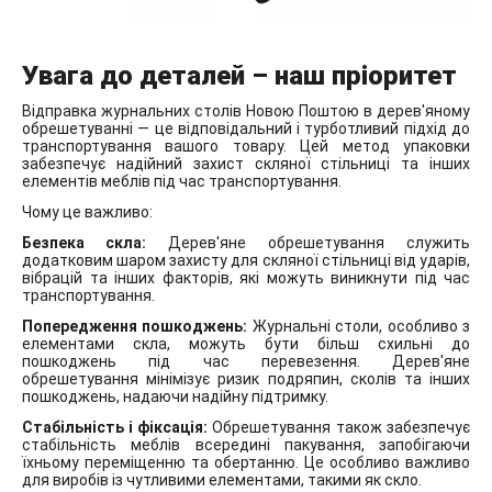
Увага до деталей – наш пріоритет
Відправка журнальних столів Новою Поштою в дерев'яному
обрешетуванні — це відповідальний і турботливий підхід до
транспортування вашого товару. Цей метод упаковки
забезпечує надійний захист скляної стільниці та інших
елементів меблів під час транспортування.
Чому це важливо:
Безпека скла:
Дерев'яне обрешетування служить
додатковим шаром захисту для скляної стільниці від ударів,
вібрацій та інших факторів, які можуть виникнути під час
транспортування.
Попередження пошкоджень:
Журнальні столи, особливо з
елементами скла, можуть бути більш схильні до
пошкоджень під час перевезення. Дерев'яне
обрешетування мінімізує ризик подряпин, сколів та інших
пошкоджень, надаючи надійну підтримку.
Стабільність і фіксація:
Обрешетування також забезпечує
стабільність меблів всередині пакування, запобігаючи
їхньому переміщенню та обертанню. Це особливо важливо
для виробів із чутливими елементами, такими як скло.