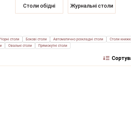
Столи обідні
Журнальні столи
Чорні столи
Бокові столи
Автоматично розкладні столи
Столи книжк
ли
Овальні столи
Прямокутні столи
Сортув