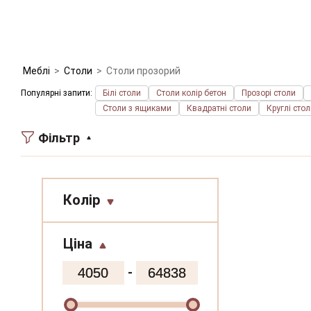
Меблі
>
Столи
>
Столи прозорий
Популярні запити:
Білі столи
Столи колір бетон
Прозорі столи
Столи з ящиками
Квадратні столи
Круглі сто
Фільтр
Колір
білий
Ціна
калакатта мармур
-
білий мармур
чорний онікс