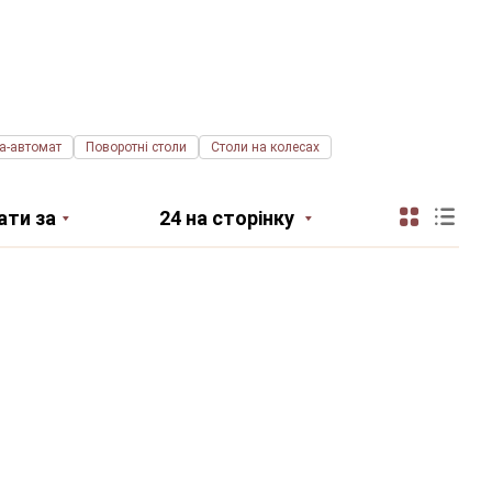
а-автомат
Поворотні столи
Столи на колесах
ати за
24 на сторінку