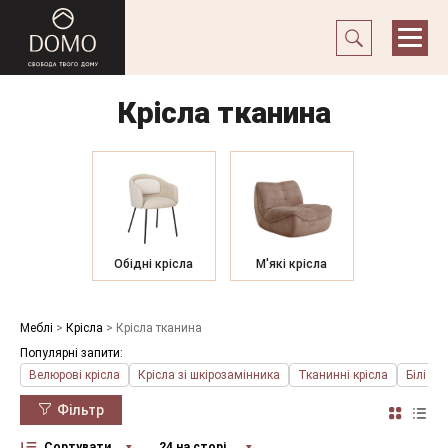
Крісла тканина
Обідні крісла
М'які крісла
Меблі
>
Крісла
>
Крісла тканина
Популярні запити:
Велюрові крісла
Крісла зі шкірозамінника
Тканинні крісла
Білі кр
Фільтр
Сортувати за
24 на сторінку