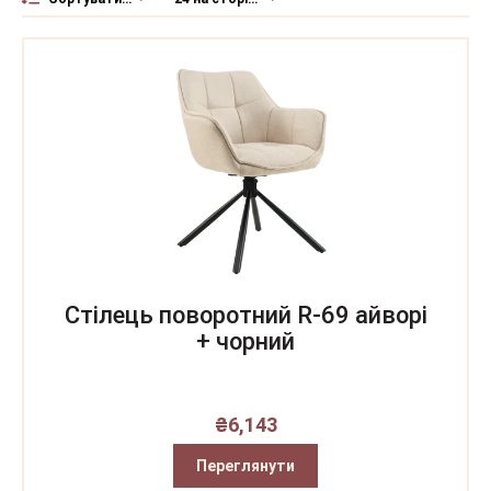
Стілець поворотний R-69 айворі
+ чорний
₴
6,143
Переглянути