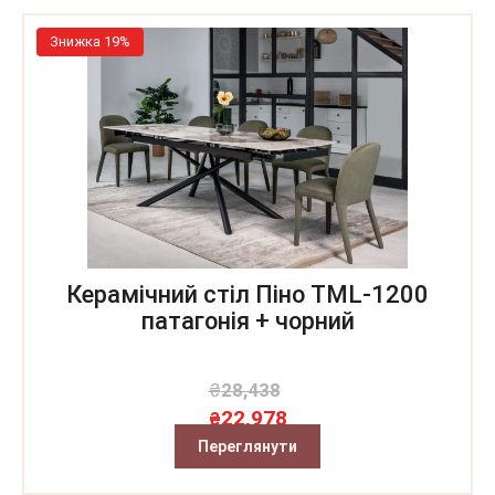
Знижка 19%
Керамічний стіл Піно TML-1200
патагонія + чорний
₴
28,438
22,978
₴
Переглянути