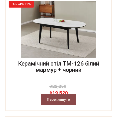
Знижка 12%
Керамічний стіл TM-126 білий
мармур + чорний
₴
22,250
19,520
₴
Переглянути