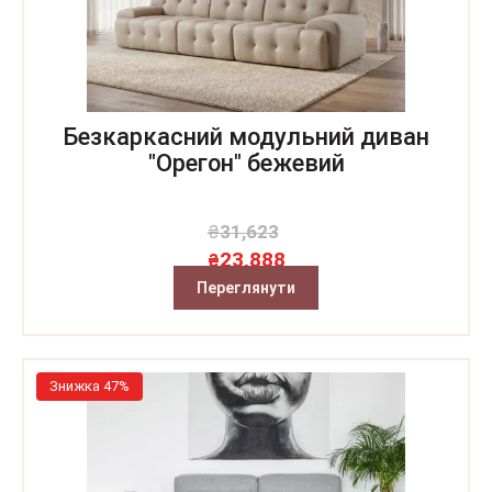
Безкаркасний модульний диван
"Орегон" бежевий
₴
31,623
23,888
₴
Переглянути
Знижка 47%