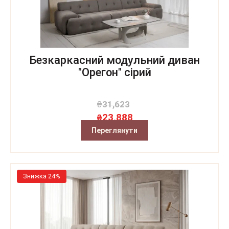
Безкаркасний модульний диван
"Орегон" сірий
₴
31,623
23,888
₴
Переглянути
Знижка 24%