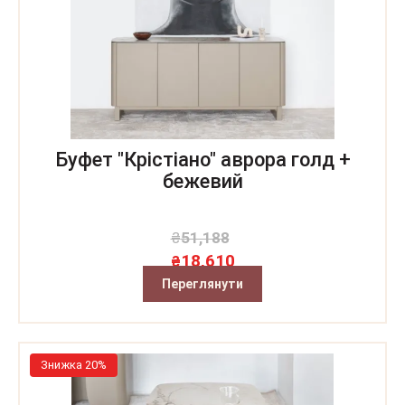
Буфет "Крістіано" аврора голд +
бежевий
₴
51,188
18,610
₴
Переглянути
Знижка 20%