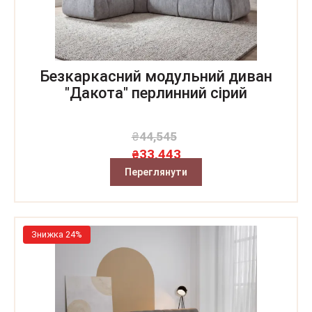
Безкаркасний модульний диван
"Дакота" перлинний сірий
₴
44,545
33,443
₴
Переглянути
Знижка 24%