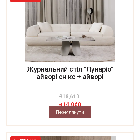
Журнальний стіл "Лунаріо"
айворі онікс + айворі
₴
18,610
14,060
₴
Переглянути