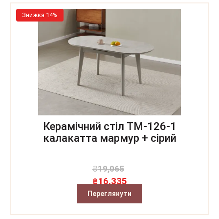
Знижка 14%
Керамічний стіл TM-126-1
калакатта мармур + сірий
₴
19,065
16,335
₴
Переглянути