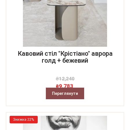
Кавовий стіл "Крістіано" аврора
голд + бежевий
₴
12,240
9,783
₴
Переглянути
Знижка 22%