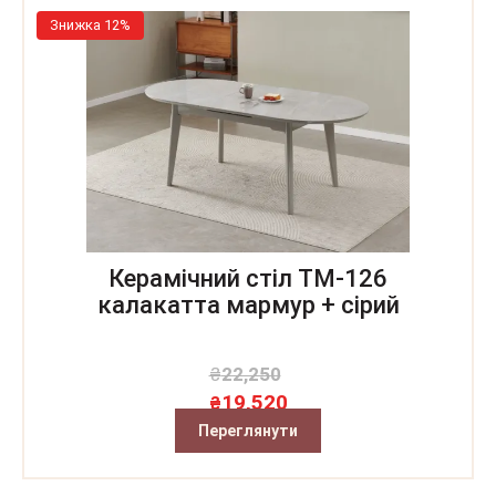
Знижка 12%
Керамічний стіл TM-126
калакатта мармур + сірий
₴
22,250
19,520
₴
Переглянути