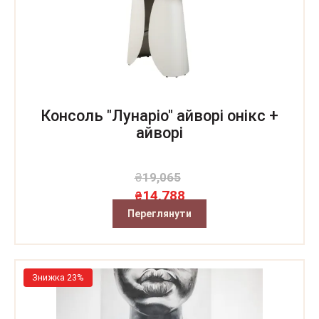
Консоль "Лунаріо" айворі онікс +
айворі
₴
19,065
14,788
₴
Переглянути
Знижка 23%