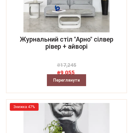
Журнальний стіл "Арно" сілвер
рівер + айворі
₴
17,245
9,055
₴
Переглянути
Знижка 47%