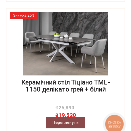
Знижка 25%
Керамічний стіл Тіціано TML-
1150 делікато грей + білий
₴
25,890
19,520
₴
Переглянути
КНОПКА
ЗВ'ЯЗКУ