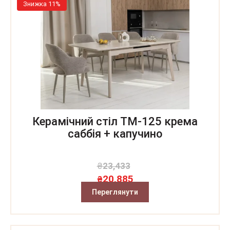
Знижка 11%
Керамічний стіл TM-125 крема
саббія + капучино
₴
23,433
20,885
₴
Переглянути