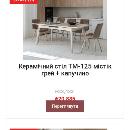
Знижка 11%
Керамічний стіл TM-125 містік
грей + капучино
₴
23,433
20,885
₴
Переглянути