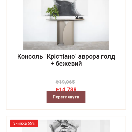
Консоль "Крістіано" аврора голд
+ бежевий
₴
19,065
14,788
₴
Переглянути
Знижка 65%