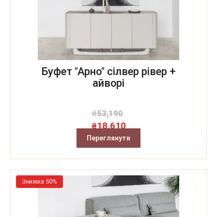
Буфет "Арно" сілвер рівер +
айворі
₴
53,190
18,610
₴
Переглянути
Знижка 50%