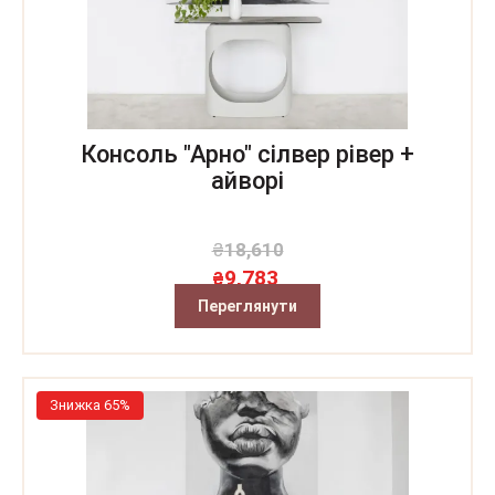
Консоль "Арно" сілвер рівер +
айворі
₴
18,610
9,783
₴
Переглянути
Знижка 65%