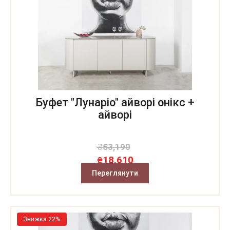
Буфет "Лунаріо" айворі онікс +
айворі
₴
53,190
18,610
₴
Переглянути
Знижка 22%