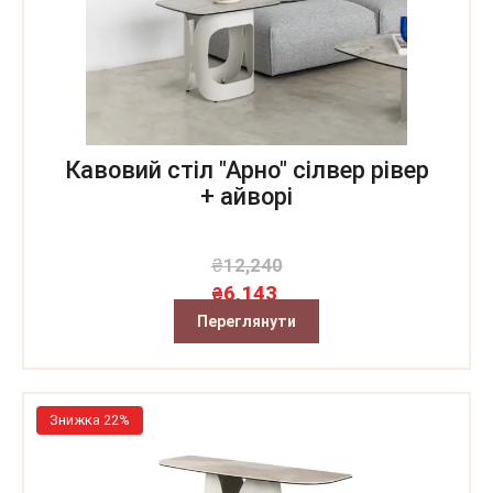
Кавовий стіл "Арно" сілвер рівер
+ айворі
₴
12,240
6,143
₴
Переглянути
Знижка 22%