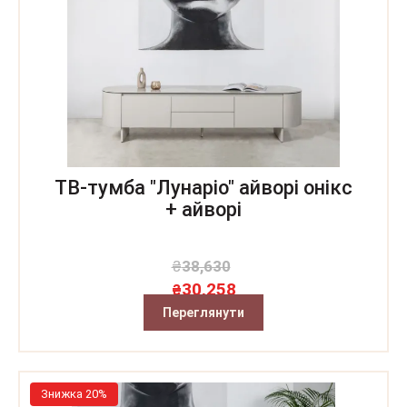
ТВ-тумба "Лунаріо" айворі онікс
+ айворі
₴
38,630
30,258
₴
Переглянути
Знижка 20%