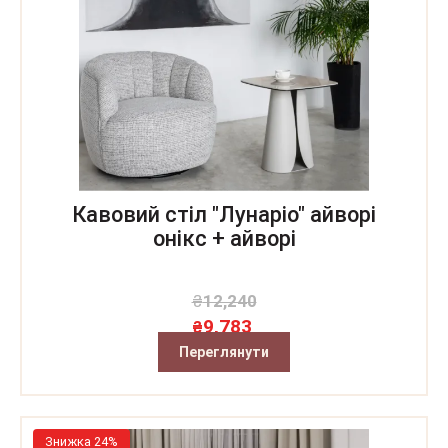
Кавовий стіл "Лунаріо" айворі
онікс + айворі
₴
12,240
9,783
₴
Переглянути
Знижка 24%